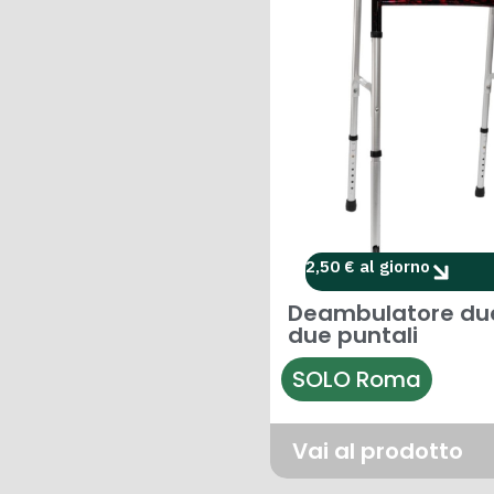
2,50 € al giorno
Deambulatore du
due puntali
SOLO Roma
Vai al prodotto