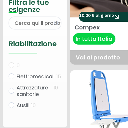
Filtra le tue
esigenze
10,00 € al giorno
Compex
In tutta Italia
Riabilitazione
Vai al prodotto
0
Elettromedicali
15
Attrezzature
10
sanitarie
Ausili
10