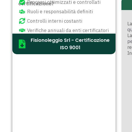
Processi ottimizzati e controllati
certificazione?
Ruoli e responsabilità definiti
Controlli interni costanti
L
qu
Verifiche annuali da enti certificatori
La
Fisionoleggio Srl - Certificazione
pe
ISO 9001
re
In