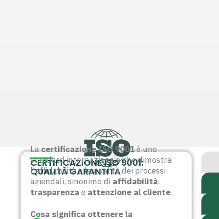
La
certificazione ISO 9001
è uno
standard internazionale che dimostra
CERTIFICAZIONE ISO 9001:
QUALITÀ GARANTITA
l'affidabilità e la qualità dei processi
aziendali, sinonimo di
affidabilità
,
trasparenza
e
attenzione al cliente
.
Cosa significa ottenere la