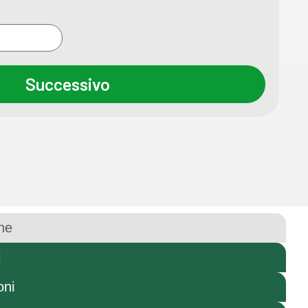
Successivo
ne
i
oni