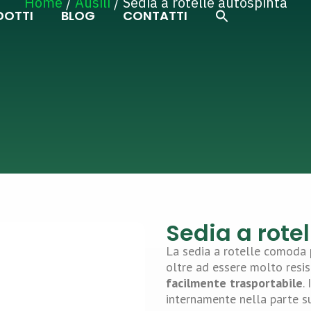
Home
/
Ausili
/ Sedia a rotelle autospinta
Search Button
Search
DOTTI
BLOG
CONTATTI
for:
Sedia a rote
La sedia a rotelle comoda p
oltre ad essere molto resi
facilmente trasportabile
.
internamente nella parte su