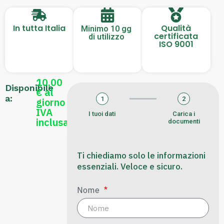
In tutta Italia
Qualità
Minimo 10 gg
certificata
di utilizzo
ISO 9001
10,00
Disponibile
€ al
a:
1
2
giorno
IVA
I tuoi dati
Carica i
inclusa
documenti
Ti chiediamo solo le informazioni
essenziali. Veloce e sicuro.
Nome