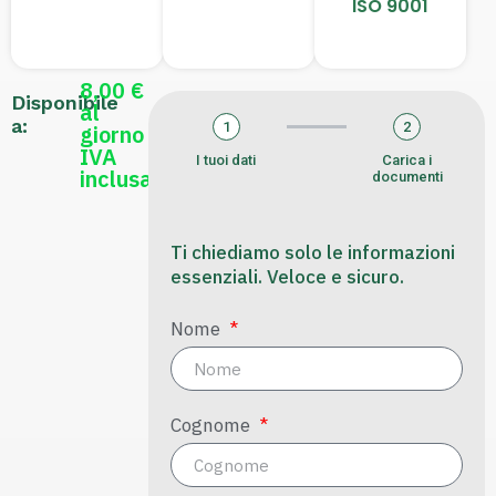
ISO 9001
8,00 €
Disponibile
al
a:
1
2
giorno
IVA
I tuoi dati
Carica i
inclusa
documenti
Ti chiediamo solo le informazioni
essenziali. Veloce e sicuro.
Nome
Cognome