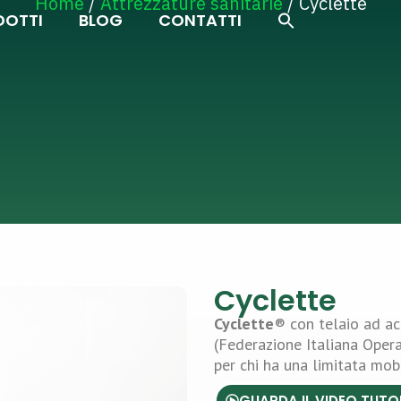
Home
/
Attrezzature sanitarie
/ Cyclette
Search Button
Search
DOTTI
BLOG
CONTATTI
for:
Cyclette
Cyclette
® con telaio ad acc
(Federazione Italiana Opera
per chi ha una limitata mobi
GUARDA IL VIDEO TUTO