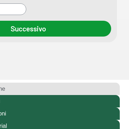
Successivo
ne
i
oni
ial