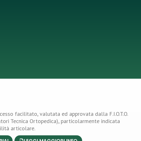
esso facilitato, valutata ed approvata dalla F.I.O.T.O.
tori Tecnica Ortopedica), particolarmente indicata
lità articolare.
RIAL
LEGGI MAGGIORI INFO