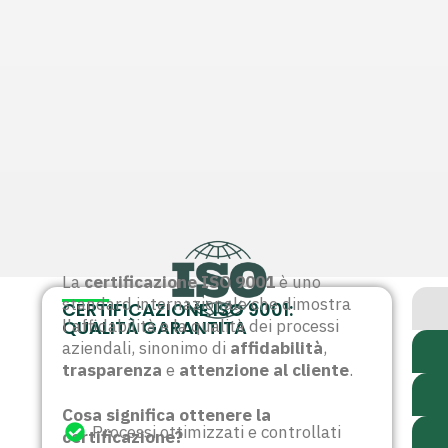
La
certificazione ISO 9001
è uno
standard internazionale che dimostra
CERTIFICAZIONE ISO 9001:
QUALITÀ GARANTITA
l'affidabilità e la qualità dei processi
aziendali, sinonimo di
affidabilità
,
trasparenza
e
attenzione al cliente
.
Cosa significa ottenere la
Processi ottimizzati e controllati
certificazione?