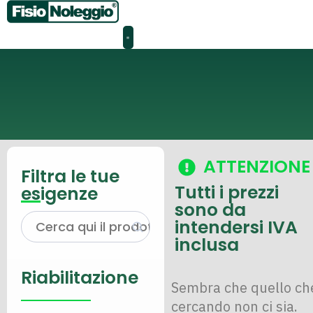
I nostri prodotti
Home
/ Classi di spedizione prodotto / SOLO RM
ton
Search for:
ATTENZIONE
Filtra le tue
Tutti i prezzi
esigenze
sono da
intendersi IVA
inclusa
Riabilitazione
Sembra che quello che
cercando non ci sia.